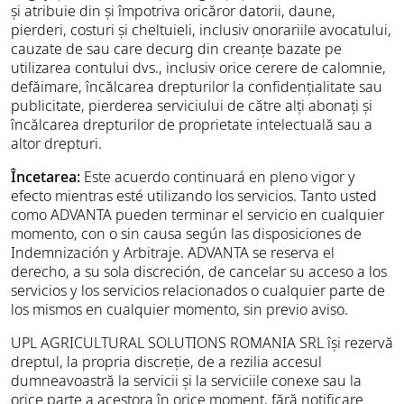
și atribuie din și împotriva oricăror datorii, daune,
pierderi, costuri și cheltuieli, inclusiv onorariile avocatului,
cauzate de sau care decurg din creanțe bazate pe
utilizarea contului dvs., inclusiv orice cerere de calomnie,
defăimare, încălcarea drepturilor la confidențialitate sau
publicitate, pierderea serviciului de către alți abonați și
încălcarea drepturilor de proprietate intelectuală sau a
altor drepturi.
Încetarea:
Este acuerdo continuará en pleno vigor y
efecto mientras esté utilizando los servicios. Tanto usted
como ADVANTA pueden terminar el servicio en cualquier
momento, con o sin causa según las disposiciones de
Indemnización y Arbitraje. ADVANTA se reserva el
derecho, a su sola discreción, de cancelar su acceso a los
servicios y los servicios relacionados o cualquier parte de
los mismos en cualquier momento, sin previo aviso.
UPL AGRICULTURAL SOLUTIONS ROMANIA SRL își rezervă
dreptul, la propria discreție, de a rezilia accesul
dumneavoastră la servicii și la serviciile conexe sau la
orice parte a acestora în orice moment, fără notificare