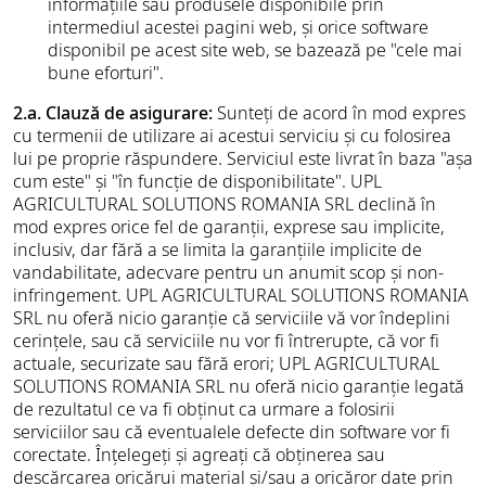
informațiile sau produsele disponibile prin
intermediul acestei pagini web, și orice software
disponibil pe acest site web, se bazează pe "cele mai
bune eforturi".
2.a. Clauză de asigurare:
Sunteți de acord în mod expres
cu termenii de utilizare ai acestui serviciu și cu folosirea
lui pe proprie răspundere. Serviciul este livrat în baza "așa
cum este" și "în funcție de disponibilitate". UPL
AGRICULTURAL SOLUTIONS ROMANIA SRL declină în
mod expres orice fel de garanții, exprese sau implicite,
inclusiv, dar fără a se limita la garanțiile implicite de
vandabilitate, adecvare pentru un anumit scop și non-
infringement. UPL AGRICULTURAL SOLUTIONS ROMANIA
SRL nu oferă nicio garanție că serviciile vă vor îndeplini
cerințele, sau că serviciile nu vor fi întrerupte, că vor fi
actuale, securizate sau fără erori; UPL AGRICULTURAL
SOLUTIONS ROMANIA SRL nu oferă nicio garanție legată
de rezultatul ce va fi obținut ca urmare a folosirii
serviciilor sau că eventualele defecte din software vor fi
corectate. Înțelegeți și agreați că obținerea sau
descărcarea oricărui material și/sau a oricăror date prin