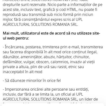
drepturile sunt rezervate. Nicio parte a informațiilor de pe
acest site, inclusiv text, grafică și cod HTML, nu poate fi
reprodusă sau transmisă sub nicio formă prin niciun
mijloc fără consimțământul expres scris al UPL
AGRICULTURAL SOLUTIONS ROMANIA SRL.
Mai mult, utilizatorul este de acord să nu utilizeze site-
ul web pentru:
- Încărcarea, postarea, trimiterea prin e-mail, transmiterea
sau facerea disponibilă în alt mod orice conținut ilegal,
dăunător, amenințător, abuziv, hărțuitor, chinuitor,
defăimător, vulgar, obscen, calomnios, invaziv al vieții
private a altuia, plin de ură sau rasist, etnic sau
inacceptabil în alt mod
- Să dăuneze minorilor în orice fel
- Impersonarea oricărei alte persoane sau entități,
inclusiv, dar fără a se limita la, un oficial al UPL
AGRICULTURAL SOLUTIONS ROMANIA SRL, un lider de
forum, un ghid sau o gazdă, sau în mod fals de stat sau