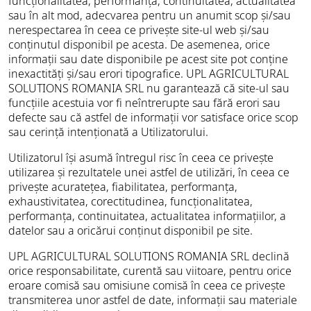
funcționalitatea, performanța, continuitatea, actualitatea
sau în alt mod, adecvarea pentru un anumit scop și/sau
nerespectarea în ceea ce privește site-ul web și/sau
conținutul disponibil pe acesta. De asemenea, orice
informații sau date disponibile pe acest site pot conține
inexactități și/sau erori tipografice. UPL AGRICULTURAL
SOLUTIONS ROMANIA SRL nu garantează că site-ul sau
funcțiile acestuia vor fi neîntrerupte sau fără erori sau
defecte sau că astfel de informații vor satisface orice scop
sau cerință intenționată a Utilizatorului.
Utilizatorul își asumă întregul risc în ceea ce privește
utilizarea și rezultatele unei astfel de utilizări, în ceea ce
privește acuratețea, fiabilitatea, performanța,
exhaustivitatea, corectitudinea, funcționalitatea,
performanța, continuitatea, actualitatea informațiilor, a
datelor sau a oricărui conținut disponibil pe site.
UPL AGRICULTURAL SOLUTIONS ROMANIA SRL declină
orice responsabilitate, curentă sau viitoare, pentru orice
eroare comisă sau omisiune comisă în ceea ce privește
transmiterea unor astfel de date, informații sau materiale