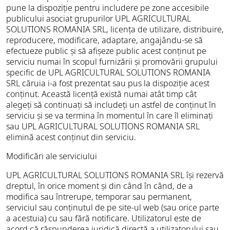
pune la dispoziție pentru includere pe zone accesibile
publicului asociat grupurilor UPL AGRICULTURAL
SOLUTIONS ROMANIA SRL, licența de utilizare, distribuire,
reproducere, modificare, adaptare, angajându-se să
efectueze public și să afișeze public acest conținut pe
serviciu numai în scopul furnizării și promovării grupului
specific de UPL AGRICULTURAL SOLUTIONS ROMANIA
SRL căruia i-a fost prezentat sau pus la dispoziție acest
conținut. Această licență există numai atât timp cât
alegeți să continuați să includeți un astfel de conținut în
serviciu și se va termina în momentul în care îl eliminați
sau UPL AGRICULTURAL SOLUTIONS ROMANIA SRL
elimină acest conținut din serviciu.
Modificări ale serviciului
UPL AGRICULTURAL SOLUTIONS ROMANIA SRL își rezervă
dreptul, în orice moment și din când în când, de a
modifica sau întrerupe, temporar sau permanent,
serviciul sau conținutul de pe site-ul web (sau orice parte
a acestuia) cu sau fără notificare. Utilizatorul este de
acord că răspunderea juridică directă a utilizatorului sau