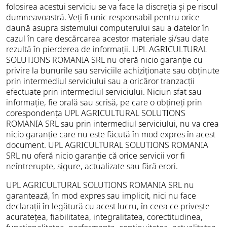
folosirea acestui serviciu se va face la discreția și pe riscul
dumneavoastră. Veți fi unic responsabil pentru orice
daună asupra sistemului computerului sau a datelor în
cazul în care descărcarea acestor materiale și/sau date
rezultă în pierderea de informații. UPL AGRICULTURAL
SOLUTIONS ROMANIA SRL nu oferă nicio garanție cu
privire la bunurile sau serviciile achiziționate sau obținute
prin intermediul serviciului sau a oricăror tranzacții
efectuate prin intermediul serviciului. Niciun sfat sau
informație, fie orală sau scrisă, pe care o obțineți prin
corespondența UPL AGRICULTURAL SOLUTIONS
ROMANIA SRL sau prin intermediul serviciului, nu va crea
nicio garanție care nu este făcută în mod expres în acest
document. UPL AGRICULTURAL SOLUTIONS ROMANIA
SRL nu oferă nicio garanție că orice servicii vor fi
neîntrerupte, sigure, actualizate sau fără erori.
UPL AGRICULTURAL SOLUTIONS ROMANIA SRL nu
garantează, în mod expres sau implicit, nici nu face
declarații în legătură cu acest lucru, în ceea ce privește
acuratețea, fiabilitatea, integralitatea, corectitudinea,