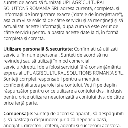
sunteți de acord să furnizați UPL AGRICULTURAL
SOLUTIONS ROMANIA SRL adresa curentă, completă, și
informații de înregistrare exacte ("datele de înregistrare"),
așa cum vi se solicită de către serviciu și să mențineți și să
actualizați aceste informații, după cum vă este cerut de
către serviciu pentru a păstra aceste date la zi, în formă
completă și corectă.
Utilizare personală & securitate:
Confirmați că utilizați
serviciul în nume personal. Sunteți de acord să nu
revindeți sau să utilizați în mod comercial
serviciul/dreptul de a folosi serviciul fără consimțământul
expres al UPL AGRICULTURAL SOLUTIONS ROMANIA SRL.
Sunteți complet responsabil pentru a menține
confidențialitatea parolei și a contului. Veți fi pe deplin
răspunzător pentru orice utilizare a contului dvs., inclusiv
pentru orice utilizare neautorizată a contului dvs. de către
orice terță parte.
Compensație:
Sunteți de acord să apărați, să despăgubiți
și să păstrați o răspundere juridică nepericuloasă,
angajații, directorii, ofițerii, agenții și succesorii acestora,