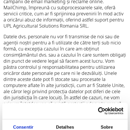
campanii de email marketing și reclame online.
MailChimp, împreună cu subprocesoarele sale, oferă
servicii critice, cum ar fi sprijinirea prevenirii în mod activ
a oricărui abuz de informații, oferind astfel suport pentru
UPL Agricultural Solutions Romania SRL.
Datele dvs. personale nu vor fi transmise de noi sau de
agenții noștri pentru a fi utilizate de către terți sub nicio
formă, cu excepția cazului în care am obținut
consimțământul dvs. sau a cazului în care suntem obligați
din punct de vedere legal să facem acest lucru. Vom
păstra controlul și responsabilitatea pentru utilizarea
oricăror date personale pe care ni le dezvăluiți. Unele
dintre aceste date pot fi stocate sau procesate la
computere aflate în alte jurisdicții, cum ar fi Statele Unite,
ale căror legi privind protecția datelor pot diferi de cele
din jurisdicția în care locuiți. În astfel de cazuri, ne vom
asigura întotdeauna că există protecții adecvate care să
solicite procesatorului de date din țara respectivă să
mențină protecții asupra datelor echivalente cu cele care
se aplică în țara în care locuiți.
Consentir
Detalhes
Sobre