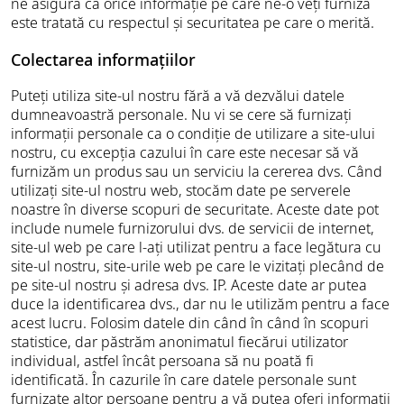
ne asigura că orice informație pe care ne-o veți furniza
este tratată cu respectul și securitatea pe care o merită.
Colectarea informațiilor
Puteți utiliza site-ul nostru fără a vă dezvălui datele
dumneavoastră personale. Nu vi se cere să furnizați
informații personale ca o condiție de utilizare a site-ului
nostru, cu excepția cazului în care este necesar să vă
furnizăm un produs sau un serviciu la cererea dvs. Când
utilizați site-ul nostru web, stocăm date pe serverele
noastre în diverse scopuri de securitate. Aceste date pot
include numele furnizorului dvs. de servicii de internet,
site-ul web pe care l-ați utilizat pentru a face legătura cu
site-ul nostru, site-urile web pe care le vizitați plecând de
pe site-ul nostru și adresa dvs. IP. Aceste date ar putea
duce la identificarea dvs., dar nu le utilizăm pentru a face
acest lucru. Folosim datele din când în când în scopuri
statistice, dar păstrăm anonimatul fiecărui utilizator
individual, astfel încât persoana să nu poată fi
identificată. În cazurile în care datele personale sunt
furnizate altor persoane pentru a vă putea oferi informații