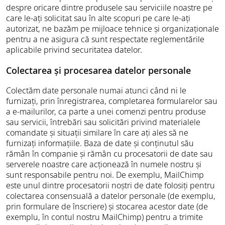
despre oricare dintre produsele sau serviciile noastre pe
care le-ați solicitat sau în alte scopuri pe care le-ați
autorizat, ne bazăm pe mijloace tehnice și organizaționale
pentru a ne asigura că sunt respectate reglementările
aplicabile privind securitatea datelor.
Colectarea și procesarea datelor personale
Colectăm date personale numai atunci când ni le
furnizați, prin înregistrarea, completarea formularelor sau
a e-mailurilor, ca parte a unei comenzi pentru produse
sau servicii, întrebări sau solicitări privind materialele
comandate și situații similare în care ați ales să ne
furnizați informațiile. Baza de date și conținutul său
rămân în companie și rămân cu procesatorii de date sau
serverele noastre care acționează în numele nostru și
sunt responsabile pentru noi. De exemplu, MailChimp
este unul dintre procesatorii noștri de date folosiți pentru
colectarea consensuală a datelor personale (de exemplu,
prin formulare de înscriere) și stocarea acestor date (de
exemplu, în contul nostru MailChimp) pentru a trimite